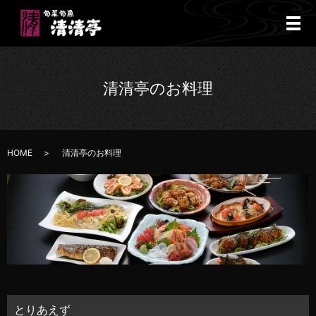
メ
清清亭のお料理
HOME
清清亭のお料理
とりあえず